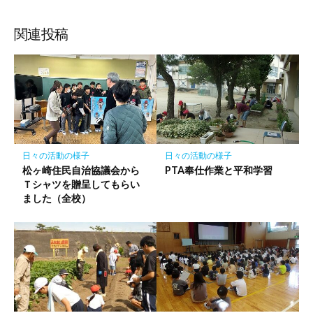
ブ
読
ェ
ェ
ェ
存
ッ
ア
ア
ア
関連投稿
ク
マ
ー
ク
に
保
存
日々の活動の様子
日々の活動の様子
松ヶ崎住民自治協議会から
PTA奉仕作業と平和学習
Ｔシャツを贈呈してもらい
ました（全校）