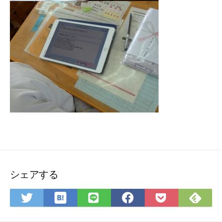
シェアする
は
Fee
Twitter
LINE
Facebook
Pocket
て
で
で
で
で
に
な
購
シ
シ
シ
保