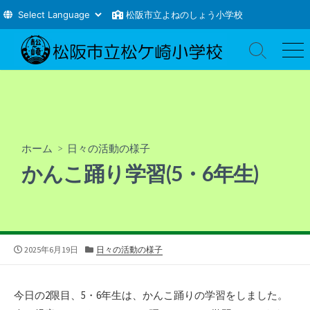
松阪市立よねのしょう小学校
コ
ン
検
メ
索
ニ
テ
切
ュ
ン
り
ー
ツ
替
え
へ
ス
ホーム
>
日々の活動の様子
キ
かんこ踊り学習(5・6年生)
ッ
プ
公
カ
2025年6月19日
日々の活動の様子
開
テ
日
ゴ
リ
今日の2限目、5・6年生は、かんこ踊りの学習をしました。
ー