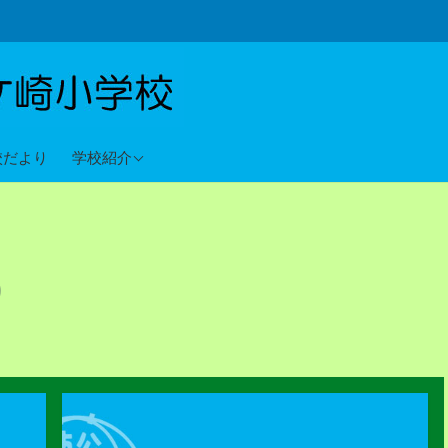
教育目標
校だより
学校紹介
沿革
校歌
り