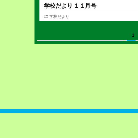
学校だより １１月号
カ
学校だより
テ
ゴ
投
1
リ
ー
稿
の
ペ
ー
ジ
送
り
Powered by
Quarro