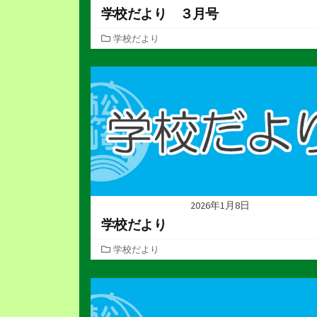
学校だより ３月号
カ
学校だより
テ
ゴ
リ
ー
2026年1月8日
学校だより
カ
学校だより
テ
ゴ
リ
ー