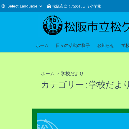
松阪市立よねのしょう小学校
コ
ン
テ
ン
ツ
ホーム
日々の活動の様子
お知らせ
学
へ
ス
キ
ホーム
> 学校だより
ッ
カテゴリー :
学校だよ
プ