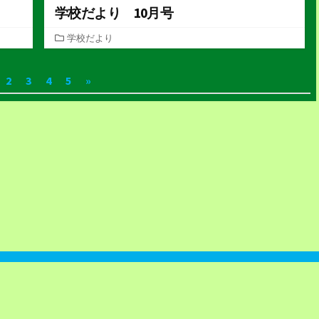
学校だより 10月号
カ
学校だより
テ
ゴ
2
3
4
5
»
リ
ー