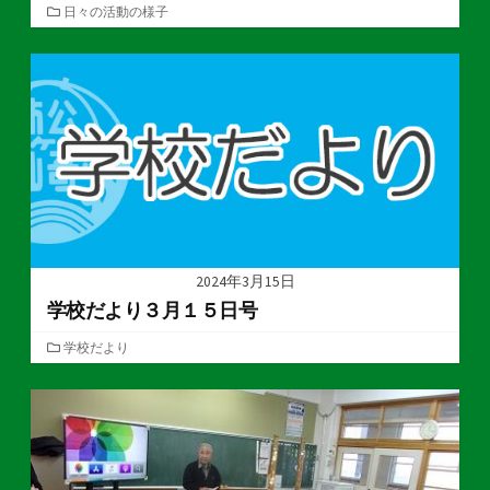
カ
日々の活動の様子
テ
ゴ
リ
ー
2024年3月15日
学校だより３月１５日号
カ
学校だより
テ
ゴ
リ
ー