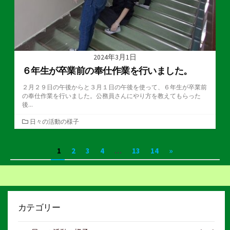
2024年3月1日
６年生が卒業前の奉仕作業を行いました。
２月２９日の午後からと３月１日の午後を使って、６年生が卒業前
の奉仕作業を行いました。公務員さんにやり方を教えてもらった
後...
カ
日々の活動の様子
テ
ゴ
投
1
2
3
4
…
13
14
»
リ
ー
稿
の
ペ
カテゴリー
ー