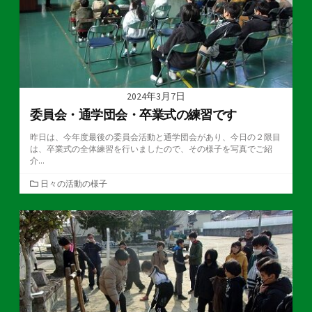
2024年3月7日
委員会・通学団会・卒業式の練習です
昨日は、今年度最後の委員会活動と通学団会があり、今日の２限目
は、卒業式の全体練習を行いましたので、その様子を写真でご紹
介...
カ
日々の活動の様子
テ
ゴ
リ
ー