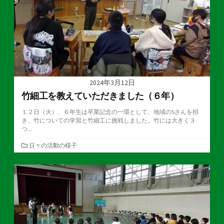
2024年3月12日
竹細工を教えていただきました（６年）
１２日（火）、６年生は卒業記念の一環として、地域のSさんを招
き、竹についての学習と竹細工に挑戦しました。竹には大きく３
つ...
カ
日々の活動の様子
テ
ゴ
リ
ー