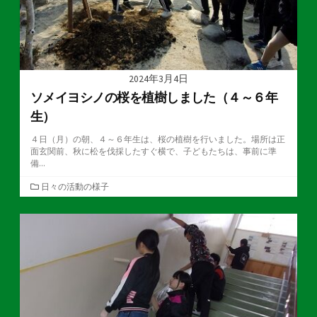
2024年3月4日
ソメイヨシノの桜を植樹しました（４～６年
生）
４日（月）の朝、４～６年生は、桜の植樹を行いました。場所は正
面玄関前、秋に松を伐採したすぐ横で、子どもたちは、事前に準
備...
カ
日々の活動の様子
テ
ゴ
リ
ー