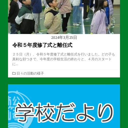
2024年3月25日
令和５年度修了式と離任式
２５日（月）、令和５年度修了式と離任式を行いました。どの子も
真剣な顔つきで、今年度の学校生活の終わりと、４月のスタート
に...
カ
日々の活動の様子
テ
ゴ
リ
ー