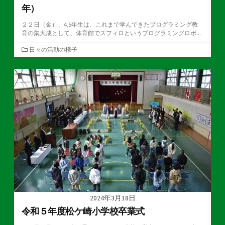
年）
２２日（金）、4,5年生は、これまで学んできたプログラミング教
育の集大成として、体育館でスフィロというプログラミングロボ...
カ
日々の活動の様子
テ
ゴ
リ
ー
2024年3月18日
令和５年度松ケ崎小学校卒業式