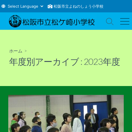
松阪市立よねのしょう小学校
コ
ン
検
メ
索
ニ
テ
切
ュ
ン
り
ー
ツ
替
ホーム
>
え
へ
年度別アーカイブ :
2023年度
ス
キ
ッ
プ