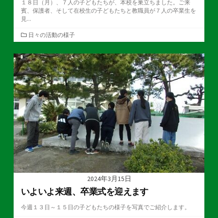
１８日（月）、７人の子どもたちが、本校を巣立ちました。ご来
賓、保護者、そして在校生の子どもたちと教職員が７人の卒業生を
見...
カ
日々の活動の様子
テ
ゴ
リ
ー
2024年3月15日
いよいよ来週、卒業式を迎えます
今週１３日～１５日の子どもたちの様子を写真でご紹介します。