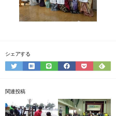
シェアする
は
Fee
Twitter
LINE
Facebook
Pocket
て
で
で
で
で
に
な
購
シ
シ
シ
保
ブ
読
ェ
ェ
ェ
存
ッ
ア
ア
ア
関連投稿
ク
マ
ー
ク