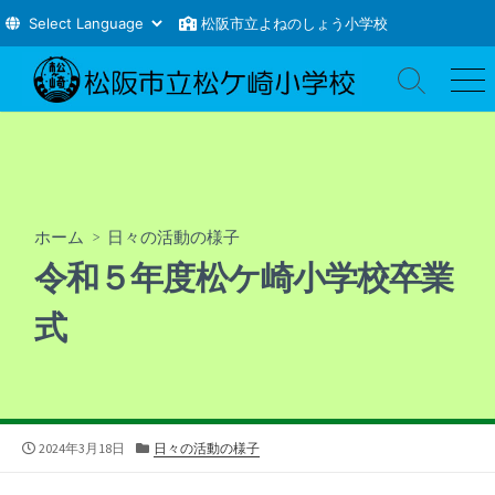
松阪市立よねのしょう小学校
コ
ン
検
メ
索
ニ
テ
切
ュ
ン
り
ー
ツ
替
え
へ
ス
ホーム
>
日々の活動の様子
キ
令和５年度松ケ崎小学校卒業
ッ
プ
式
公
カ
2024年3月18日
日々の活動の様子
開
テ
日
ゴ