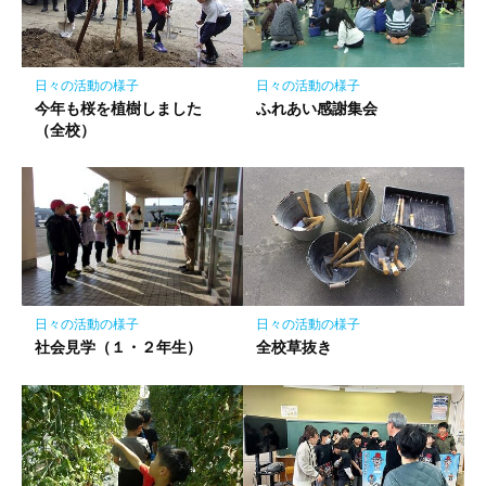
に
保
存
日々の活動の様子
日々の活動の様子
今年も桜を植樹しました
ふれあい感謝集会
（全校）
日々の活動の様子
日々の活動の様子
社会見学（１・２年生）
全校草抜き