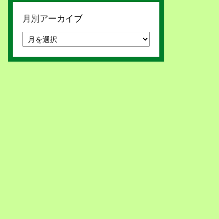
月別アーカイブ
月
別
ア
ー
カ
イ
ブ