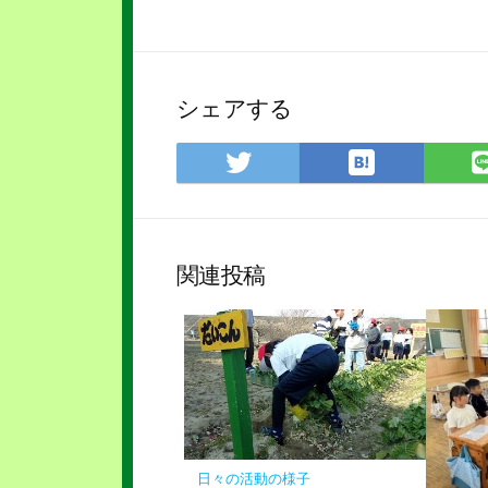
シェアする
は
Twitter
て
で
な
シ
ブ
ェ
ッ
ア
関連投稿
ク
マ
ー
ク
に
保
存
日々の活動の様子