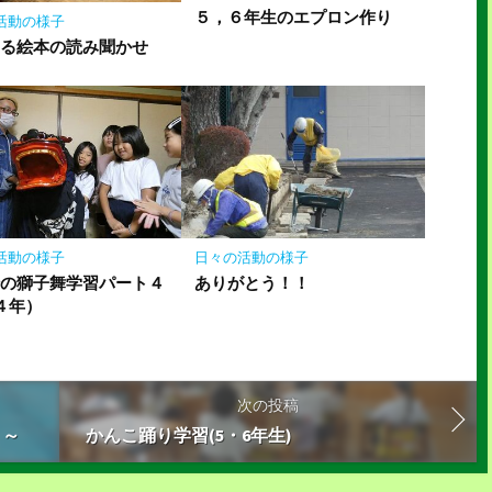
５，６年生のエプロン作り
活動の様子
まる絵本の読み聞かせ
活動の様子
日々の活動の様子
崎の獅子舞学習パート４
ありがとう！！
４年）
次の投稿
！～
かんこ踊り学習(5・6年生)