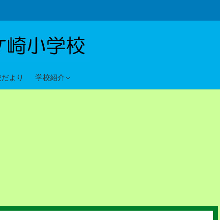
教育目標
校だより
学校紹介
沿革
校歌