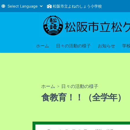
松阪市立よねのしょう小学校
コ
ン
テ
ン
ツ
ホーム
日々の活動の様子
お知らせ
学
へ
ス
キ
ッ
プ
ホーム
>
日々の活動の様子
食教育！！（全学年）