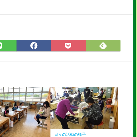
Feedly
LINE
Facebook
Pocket
で
で
で
に
購
シ
シ
保
読
ェ
ェ
存
ア
ア
日々の活動の様子