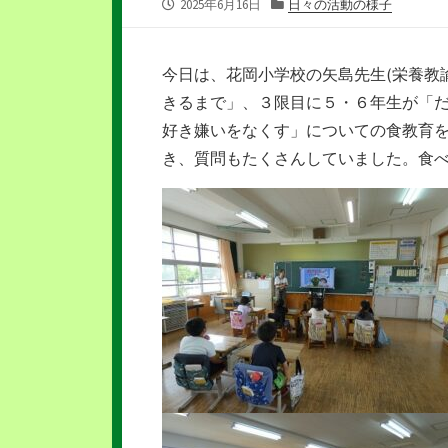
公
カ
2025年6月16日
日々の活動の様子
開
テ
日
ゴ
リ
今日は、花岡小学校の矢島先生(栄養教
ー
きるまで」、３限目に５・６年生が「
好き嫌いをなくす」についての食教育
き、質問もたくさんしていました。食