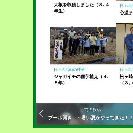
大根を収穫しました（３､４
日々の
年生）
心温
日々の活動の様子
日々の
ジャガイモの種芋植え（４､
松ヶ
５年）
（３､
前の投稿
プール開き ～暑い夏がやってきた！