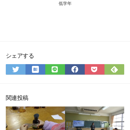
低学年
シェアする
は
Fee
Twitter
LINE
Facebook
Pocket
て
で
で
で
で
に
な
購
シ
シ
シ
保
ブ
読
ェ
ェ
ェ
存
ッ
ア
ア
ア
関連投稿
ク
マ
ー
ク