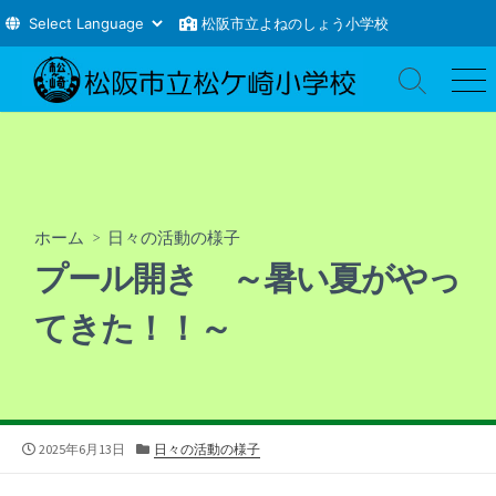
松阪市立よねのしょう小学校
コ
ン
検
メ
索
ニ
テ
切
ュ
ン
り
ー
ツ
替
え
へ
ス
ホーム
>
日々の活動の様子
キ
プール開き ～暑い夏がやっ
ッ
プ
てきた！！～
公
カ
2025年6月13日
日々の活動の様子
開
テ
日
ゴ