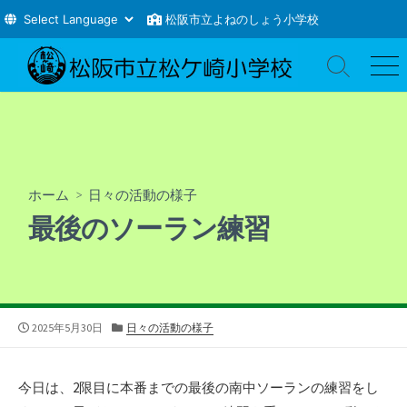
松阪市立よねのしょう小学校
コ
ン
検
メ
索
ニ
テ
切
ュ
ン
り
ー
ツ
替
え
へ
ス
ホーム
>
日々の活動の様子
キ
最後のソーラン練習
ッ
プ
公
カ
2025年5月30日
日々の活動の様子
開
テ
日
ゴ
リ
今日は、2限目に本番までの最後の南中ソーランの練習をし
ー