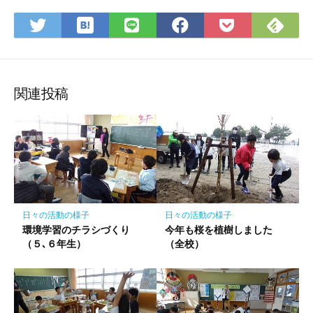
は
Fee
Twitter
LINE
Facebook
Pocket
て
で
で
で
で
に
な
購
シ
シ
シ
保
ブ
読
ェ
ェ
ェ
存
ッ
ア
ア
ア
関連投稿
ク
マ
ー
ク
に
保
存
日々の活動の様子
日々の活動の様子
環境学習のチラシづくり
今年も桜を植樹しました
（５､６年生）
（全校）