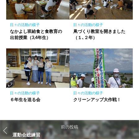
日々の活動の様子
日々の活動の様子
なかよし班給食と食教育の
凧づくり教室を開きました
出前授業（3,4年生）
（１､２年）
日々の活動の様子
日々の活動の様子
６年生を送る会
クリーンアップ大作戦！
前の投稿
運動会総練習