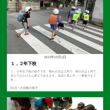
ー
2023年10月2日
１，２年下校
１、２年生下校の様子です。晴れの日は２列で、雨の日は１列で、
並んでおかげさん家まで歩きます。先頭と真ん中、一番後ろを２
年...
カ
日々の活動の様子
テ
ゴ
リ
ー