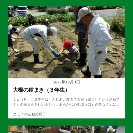
ゴ
リ
ー
2023年10月3日
大根の種まき（３年生）
２日（月）、３年生は、ふれあい農園で大根（総太りという品種で
す）の種まきを行いました。あらかじめ地域（CS）のみなさんに...
カ
日々の活動の様子
テ
ゴ
リ