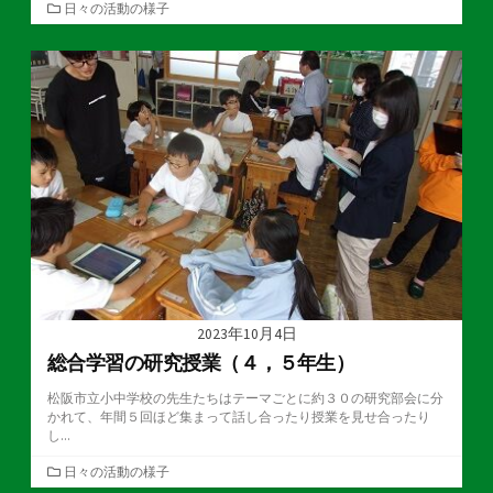
カ
日々の活動の様子
テ
ゴ
リ
ー
2023年10月4日
総合学習の研究授業（４，５年生）
松阪市立小中学校の先生たちはテーマごとに約３０の研究部会に分
かれて、年間５回ほど集まって話し合ったり授業を見せ合ったり
し...
カ
日々の活動の様子
テ