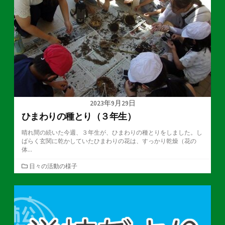
2023年9月29日
ひまわりの種とり（３年生）
晴れ間の続いた今週、３年生が、ひまわりの種とりをしました。し
ばらく玄関に乾かしていたひまわりの花は、すっかり乾燥（花の
体...
カ
日々の活動の様子
テ
ゴ
リ
ー