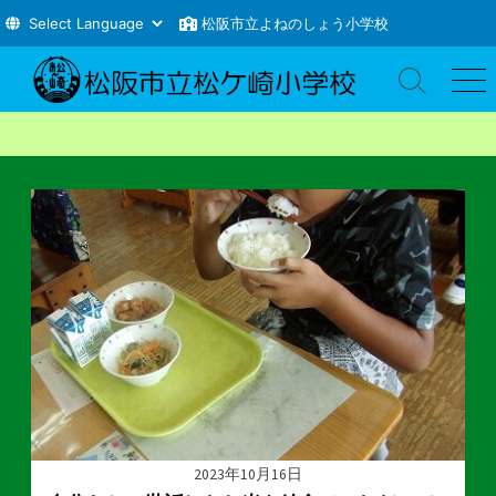
松阪市立よねのしょう小学校
コ
ン
検
メ
索
ニ
テ
切
ュ
ン
り
ー
ツ
替
え
へ
ス
キ
ッ
プ
2023年10月16日