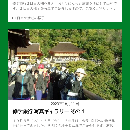
修学旅行２日目の朝を迎え、お世話になった旅館を後にして出発で
す。２日目の様子を写真でご紹介しますので、ご覧ください。 ＜...
カ
日々の活動の様子
テ
ゴ
リ
ー
2023年10月11日
修学旅行 写真ギャラリー その１
１０月５日（木）～６日（金）、６年生は、奈良･京都への修学旅
行に行ってきました。その時の様子を写真でご紹介します。枚数