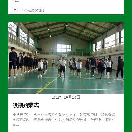
も...
カ
日々の活動の様子
テ
ゴ
リ
ー
2023年10月10日
後期始業式
小学校では、今日から後期が始まります。始業式では、校歌斉唱、
学校長の話、委員会発表、生活担当の話が続き、その後、後期な
か...