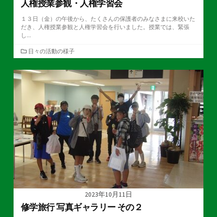
人権授業参観・人権学習会
１３日（金）の午後から、たくさんの保護者のみなさまに来校いた
だき、人権授業参観と人権学習会を行いました。授業では、緊張
し...
カ
日々の活動の様子
テ
ゴ
リ
ー
2023年10月11日
修学旅行 写真ギャラリー その２