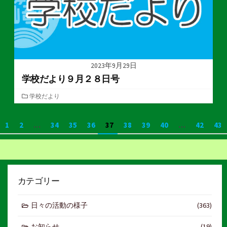
2023年9月29日
学校だより９月２８日号
カ
学校だより
テ
ゴ
投
1
2
…
34
35
36
37
38
39
40
…
42
43
リ
ー
稿
の
ペ
カテゴリー
ー
日々の活動の様子
(363)
ジ
お知らせ
(19)