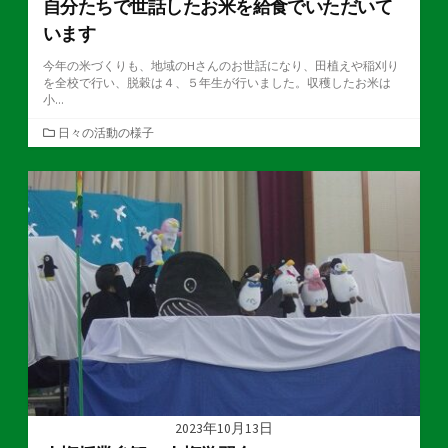
自分たちで世話したお米を給食でいただいて
います
今年の米づくりも、地域のHさんのお世話になり、田植えや稲刈り
を全校で行い、脱穀は４、５年生が行いました。収穫したお米は
小...
カ
日々の活動の様子
テ
ゴ
リ
ー
2023年10月13日