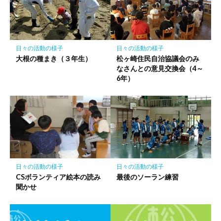
ク
に
保
存
日々の活動の様子
日々の活動の様子
大根の種まき（３年生）
松ヶ崎住民自治協議会のみ
なさんとの意見交換会（4～
6年）
日々の活動の様子
日々の活動の様子
CSボランティア絵本の読み
最後のソーラン練習
聞かせ