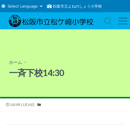
松阪市立よねのしょう小学校
コ
ン
検
メ
索
ニ
テ
切
ュ
ン
り
ー
ツ
替
え
へ
ス
ホーム
>
キ
一斉下校14:30
ッ
プ
公
カ
2025年11月20日
開
テ
日
ゴ
リ
ー