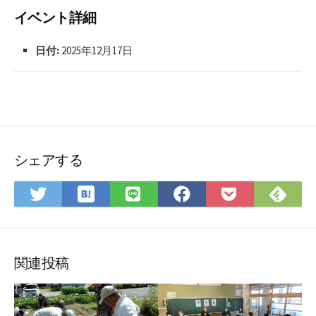
イベント詳細
日付:
2025年12月17日
シェアする
は
Fee
Twitter
LINE
Facebook
Pocket
て
で
で
で
で
に
な
購
シ
シ
シ
保
ブ
読
ェ
ェ
ェ
存
ッ
ア
ア
ア
関連投稿
ク
マ
ー