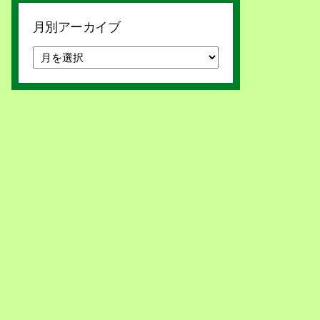
月別アーカイブ
月
別
ア
ー
カ
イ
ブ