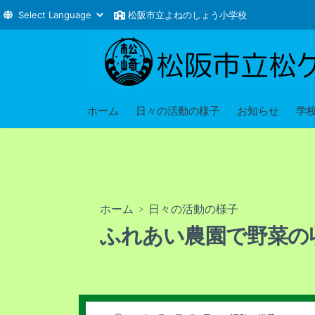
松阪市立よねのしょう小学校
コ
ン
テ
ン
ツ
ホーム
日々の活動の様子
お知らせ
学
へ
ス
キ
ッ
プ
ホーム
>
日々の活動の様子
ふれあい農園で野菜の