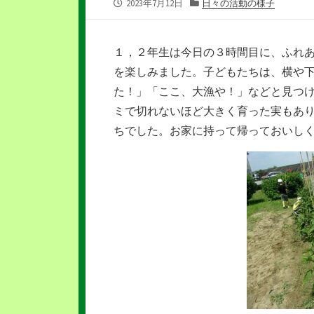
公
カ
2023年7月12日
日々の活動の様子
開
テ
日
ゴ
リ
１，２年生は今日の３時間目に、ふれ
ー
を楽しみました。子どもたちは、横や
た！」「ここ、大漁や！」などと見つ
ミで切れないほど大きく育った実もあ
ちでした。お家に持って帰っておいし