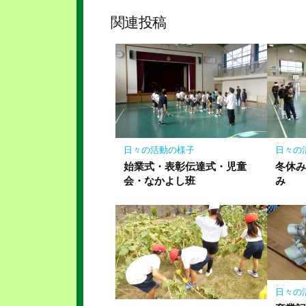
ェ
ッ
ア
関連投稿
ク
マ
ー
ク
に
保
存
日々の活動の様子
日々の
始業式・表彰伝達式・児童
冬休
会・なかよし班
み
日々の