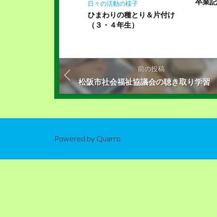
卒業
日々の活動の様子
ひまわりの種とり＆片付け
（３・４年生）
前の投稿
松阪市社会福祉協議会の聴き取り学習
Powered by
Quarro