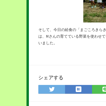
そして、今日の給食の「まごころきら
は、Mさんの育てている野菜を使わせ
いました。
シェアする
は
Twitter
て
で
な
シ
ブ