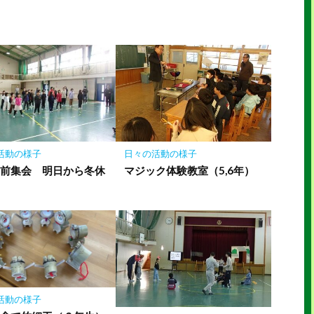
ェ
ェ
存
ア
ア
活動の様子
日々の活動の様子
み前集会 明日から冬休
マジック体験教室（5,6年）
活動の様子