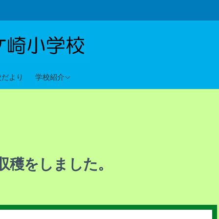
教育目標
校だより
学校紹介
沿革
校歌
収穫をしました。