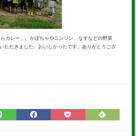
きらカレー」。かぼちゃやニンジン、なすなどの野菜
ていただきました。おいしかったです。ありがとうござ
Feedly
LINE
Facebook
Pocket
で
で
で
に
購
シ
シ
保
読