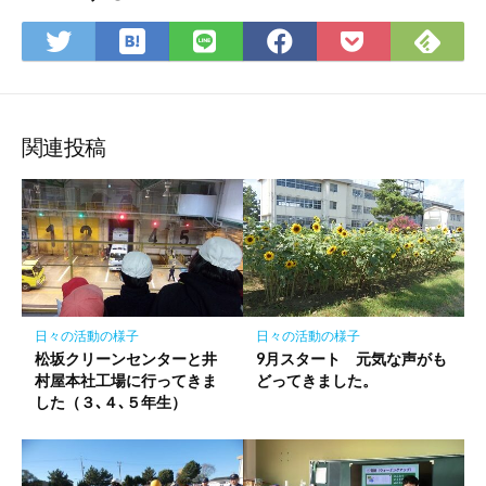
は
Fee
Twitter
LINE
Facebook
Pocket
て
で
で
で
で
に
な
購
シ
シ
シ
保
ブ
読
ェ
ェ
ェ
存
ッ
ア
ア
ア
関連投稿
ク
マ
ー
ク
に
保
存
日々の活動の様子
日々の活動の様子
松坂クリーンセンターと井
9月スタート 元気な声がも
村屋本社工場に行ってきま
どってきました。
した（３､４､５年生）