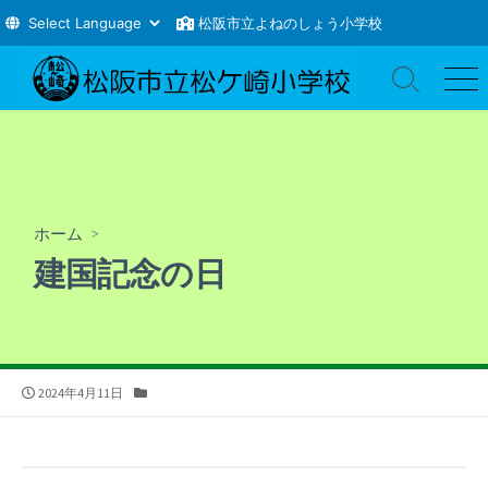
松阪市立よねのしょう小学校
コ
ン
検
メ
索
ニ
テ
切
ュ
ン
り
ー
ツ
替
え
へ
ス
ホーム
>
キ
建国記念の日
ッ
プ
公
カ
2024年4月11日
開
テ
日
ゴ
リ
ー