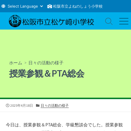
松阪市立よねのしょう小学校
コ
ン
検
メ
索
ニ
テ
切
ュ
ン
り
ー
ツ
替
え
へ
ス
ホーム
>
日々の活動の様子
キ
授業参観＆PTA総会
ッ
プ
公
カ
2025年4月18日
日々の活動の様子
開
テ
日
ゴ
リ
今日は、授業参観＆PTA総会、学級懇談会でした。授業参観
ー