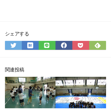
シェアする
は
Fee
Twitter
LINE
Facebook
Pocket
て
で
で
で
で
に
な
購
シ
シ
シ
保
ブ
読
ェ
ェ
ェ
存
ッ
ア
ア
ア
関連投稿
ク
マ
ー
ク
に
保
存