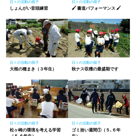
日々の活動の様子
日々の活動の様子
しょんがい音頭練習
🖌 書道パフォーマンス 🖌
日々の活動の様子
日々の活動の様子
大根の種まき（３年生）
秋ナス収穫の最盛期です
日々の活動の様子
日々の活動の様子
松ヶ崎の環境を考える学習
ゴミ拾い週間①（５､６年
（５,６年生）
生）