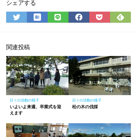
シェアする
は
Fee
Twitter
LINE
Facebook
Pocket
て
で
で
で
で
に
な
購
シ
シ
シ
保
ブ
読
ェ
ェ
ェ
存
ッ
ア
ア
ア
関連投稿
ク
マ
ー
ク
に
保
存
日々の活動の様子
日々の活動の様子
いよいよ来週、卒業式を迎
松の木の伐採
えます