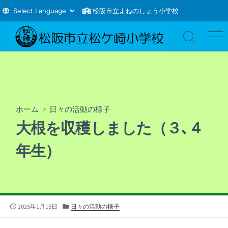
松阪市立よねのしょう小学校
コ
ン
検
メ
索
ニ
テ
切
ュ
ン
り
ー
ツ
替
え
へ
ス
ホーム
>
日々の活動の様子
キ
大根を収穫しました（３､４
ッ
プ
年生）
公
カ
2025年1月15日
日々の活動の様子
開
テ
日
ゴ