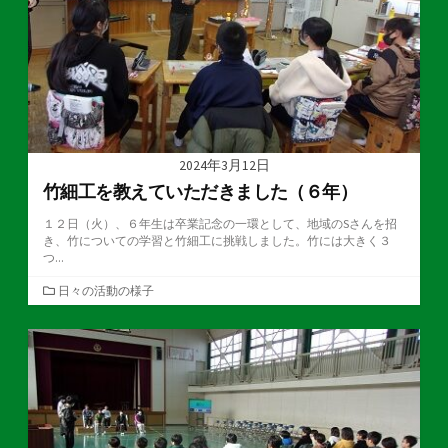
2024年3月12日
竹細工を教えていただきました（６年）
１２日（火）、６年生は卒業記念の一環として、地域のSさんを招
き、竹についての学習と竹細工に挑戦しました。竹には大きく３
つ...
カ
日々の活動の様子
テ
ゴ
リ
ー