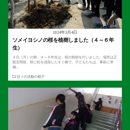
2024年3月4日
ソメイヨシノの桜を植樹しました（４～６年
生）
４日（月）の朝、４～６年生は、桜の植樹を行いました。場所は正
面玄関前、秋に松を伐採したすぐ横で、子どもたちは、事前に準
備...
カ
日々の活動の様子
テ
ゴ
リ
ー