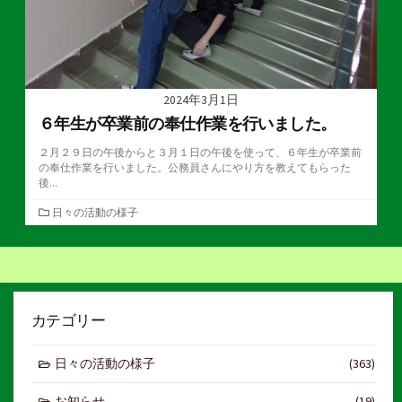
2024年3月1日
６年生が卒業前の奉仕作業を行いました。
２月２９日の午後からと３月１日の午後を使って、６年生が卒業前
の奉仕作業を行いました。公務員さんにやり方を教えてもらった
後...
カ
日々の活動の様子
テ
ゴ
リ
ー
カテゴリー
日々の活動の様子
(363)
お知らせ
(19)