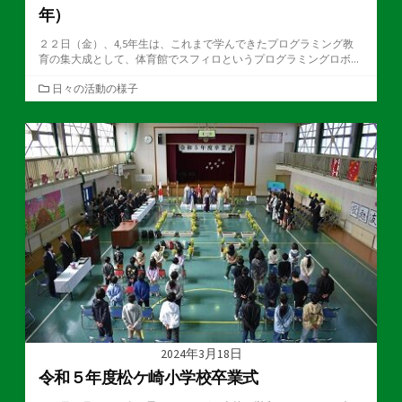
年）
２２日（金）、4,5年生は、これまで学んできたプログラミング教
育の集大成として、体育館でスフィロというプログラミングロボ...
カ
日々の活動の様子
テ
ゴ
リ
ー
2024年3月18日
令和５年度松ケ崎小学校卒業式