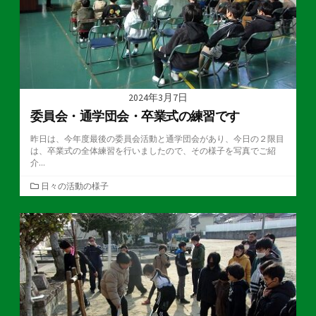
2024年3月7日
委員会・通学団会・卒業式の練習です
昨日は、今年度最後の委員会活動と通学団会があり、今日の２限目
は、卒業式の全体練習を行いましたので、その様子を写真でご紹
介...
カ
日々の活動の様子
テ
ゴ
リ
ー