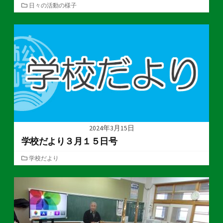
カ
日々の活動の様子
テ
ゴ
リ
ー
2024年3月15日
学校だより３月１５日号
カ
学校だより
テ
ゴ
リ
ー