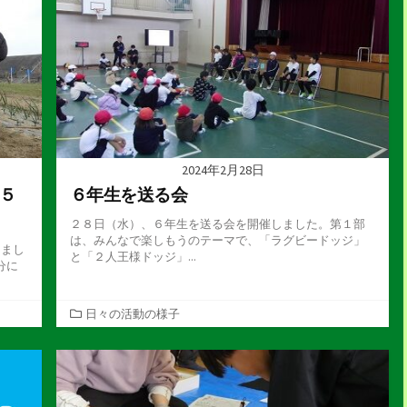
2024年2月28日
５
６年生を送る会
２８日（水）、６年生を送る会を開催しました。第１部
は、みんなで楽しもうのテーマで、「ラグビードッジ」
えまし
と「２人王様ドッジ」...
分に
カ
日々の活動の様子
テ
ゴ
リ
ー