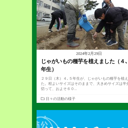
2024年2月29日
じゃがいもの種芋を植えました（４､
年生）
２９日（木）４､５年生が、じゃがいもの種芋を植
た。程よいサイズはそのままで、大きめサイズは半
切って、およそ６０...
カ
日々の活動の様子
テ
ゴ
リ
ー