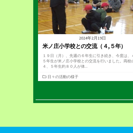
2024年2月19日
米ノ庄小学校との交流（４,５年）
１９日（月）、先週の６年生に引き続き、今度は、
５年生が米ノ庄小学校との交流を行いました。両校
４、５年生約８０人が体...
カ
日々の活動の様子
テ
ゴ
投
リ
ー
稿
の
ペ