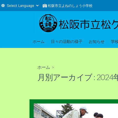
松阪市立よねのしょう小学校
コ
ン
テ
ン
ツ
ホーム
日々の活動の様子
お知らせ
学
へ
ス
キ
ホーム
>
ッ
月別アーカイブ :
2024
プ