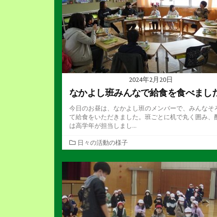
2024年2月20日
なかよし班みんなで給食を食べまし
今日のお昼は、なかよし班のメンバーで、みんなそ
て給食をいただきました。班ごとに机で丸く囲み、
は高学年が担当しまし...
カ
日々の活動の様子
テ
ゴ
リ
ー