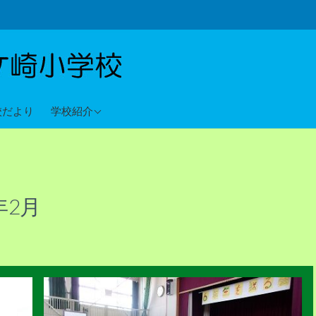
教育目標
校だより
学校紹介
沿革
校歌
年2月