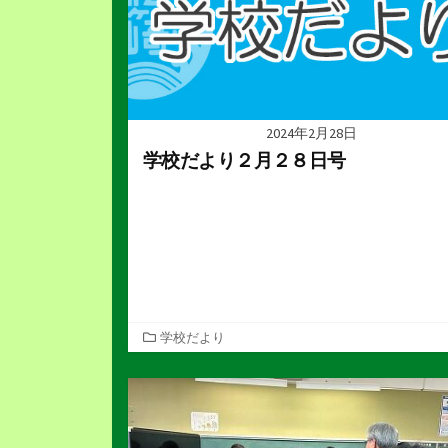
2024年2月28日
学校だより２月２８日号
カ
学校だより
テ
ゴ
リ
ー