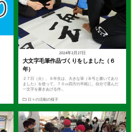
2024年2月27日
大文字毛筆作品づくりをしました（６
年）
２７日（火）、６年生は、大きな筆（８号と書いてあり
ました）を使って、７０㎝四方の半紙に、自分で選んだ
一文字を書きあげる作...
カ
日々の活動の様子
テ
ゴ
リ
ー