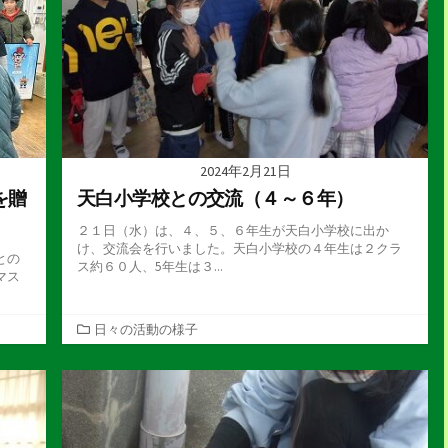
2024年2月21日
を贈
天白小学校との交流（４～６年）
２１日（水）は、４、５、６年生が天白小学校に出か
け、交流会を行いました。天白小学校の４年生は２クラ
との
ス約６０人、5年生は３...
マス
カ
日々の活動の様子
テ
ゴ
リ
ー