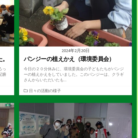
2024年2月20日
た。
パンジーの植えかえ（環境委員会）
ろっ
今日の２０分休みに、環境委員会の子どもたちがパンジ
配膳
ーの植えかえをしていました。このパンジーは、クラギ
さんからいただいたも...
カ
日々の活動の様子
テ
ゴ
リ
ー