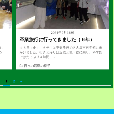
2024年2月16日
卒業旅行に行ってきました（６年）
４、
１６日（金）、６年生は卒業旅行で名古屋市科学館に出
の
かけました。行きと帰りは近鉄と地下鉄に乗り、科学館
ではたっぷり４時間、...
カ
日々の活動の様子
テ
ゴ
1
2
»
リ
ー