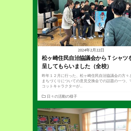
2024年2月22日
松ヶ崎住民自治協議会からＴシャツ
呈してもらいました（全校）
昨年１２月に行った、松ヶ崎住民自治協議会の方々
まちづくりについての意見交換会での話題の一つ、
コットキャラクターが...
カ
日々の活動の様子
テ
ゴ
リ
ー