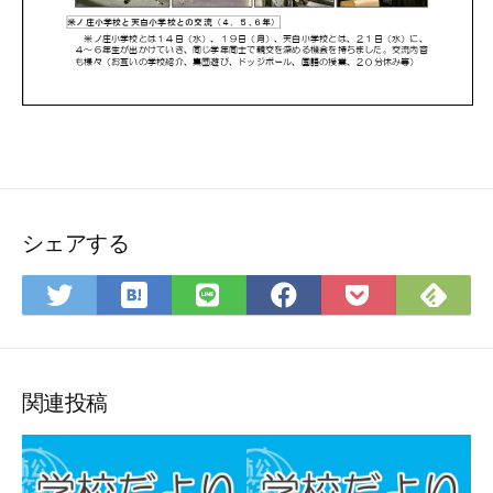
シェアする
は
Fee
Twitter
LINE
Facebook
Pocket
て
で
で
で
で
に
な
購
シ
シ
シ
保
ブ
読
ェ
ェ
ェ
存
ッ
ア
ア
ア
関連投稿
ク
マ
ー