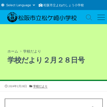
松阪市立よねのしょう小学校
コ
ン
検
メ
索
ニ
テ
切
ュ
ン
り
ー
ツ
替
え
へ
ス
ホーム
>
学校だより
キ
学校だより２月２８日号
ッ
プ
公
カ
2024年2月28日
学校だより
開
テ
日
ゴ
リ
ー