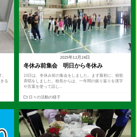
2025年12月24日
冬休み前集会 明日から冬休み
す。
23日は、冬休み前の集会をしました。まず最初に、校歌
できる
斉唱をしました。校長からは、一年間の振り返りを漢字
や言葉を使って話し...
カ
日々の活動の様子
テ
ゴ
リ
ー