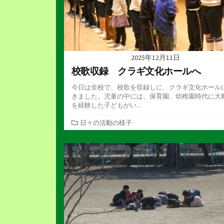
2025年12月11日
校歌収録 クラギ文化ホールへ
今日は全校で、校歌を収録しに、クラギ文化ホール
きました。児童の中には、保育園、幼稚園時代に大
を経験した子どもがい...
カ
日々の活動の様子
テ
ゴ
リ
ー