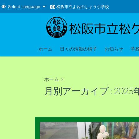
松阪市立よねのしょう小学校
コ
ン
テ
ン
ツ
ホーム
日々の活動の様子
お知らせ
学
へ
ス
キ
ホーム
>
ッ
月別アーカイブ :
2025
プ