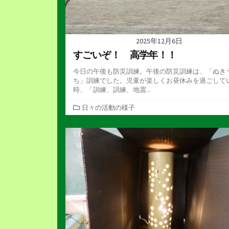
2025年12月6日
すごいぞ！ 高学年！！
今日の午後も防災訓練。午後の防災訓練は、「ぬき
ち」訓練でした。児童が楽しくお昼休みを過ごして
時、「訓練、訓練、地震...
カ
日々の活動の様子
テ
ゴ
リ
ー