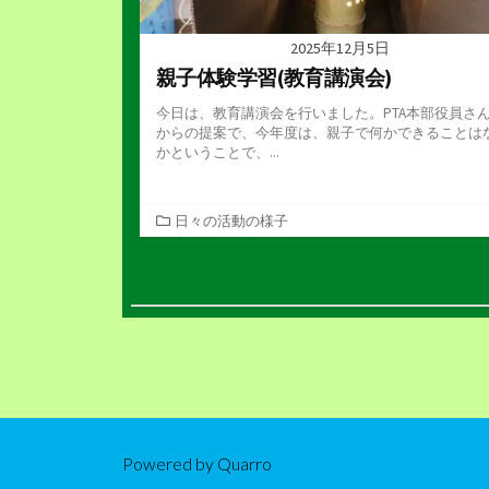
2025年12月5日
親子体験学習(教育講演会)
今日は、教育講演会を行いました。PTA本部役員さ
からの提案で、今年度は、親子で何かできることは
かということで、...
カ
日々の活動の様子
テ
ゴ
投
リ
ー
稿
の
ペ
ー
Powered by
Quarro
ジ