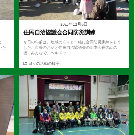
2025年12月6日
住民自治協議会合同防災訓練
う
今日の午前は、地域の方々と一緒に合同防災訓練をしま
いた
した。市長のお話と住民自治協議会の山本会長の話の
後、みんなで、ヘルメッ...
カ
日々の活動の様子
テ
ゴ
リ
ー