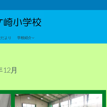
教育目標
校だより
学校紹介
沿革
校歌
年12月