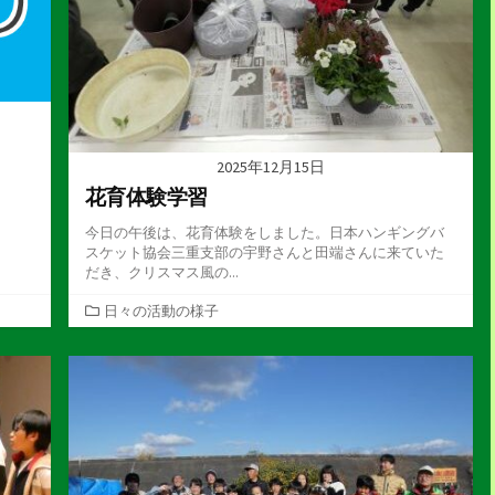
2025年12月15日
花育体験学習
今日の午後は、花育体験をしました。日本ハンギングバ
スケット協会三重支部の宇野さんと田端さんに来ていた
だき、クリスマス風の...
カ
日々の活動の様子
テ
ゴ
リ
ー