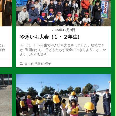
2025年12月9日
やきいも大会（１・２年生）
に行
今日は、1・2年生でやきいも大会をしました。地域方々
舞台
が1週間前から、子どもたちが安全にできるようにと、や
きいもをする場所...
カ
日々の活動の様子
テ
ゴ
リ
ー