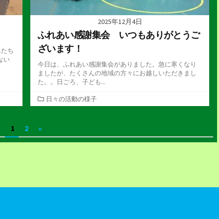
2025年12月4日
ふれあい感謝集会 いつもありがとうご
ざいます！
んたち
ない
今日は、ふれあい感謝集会がありました。急に寒くなり
ましたが、たくさんの地域の方々にお越しいただきまし
た。。日ごろ、子ども...
カ
日々の活動の様子
テ
ゴ
1
2
»
リ
ー