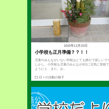
2025年12月25日
小学校も正月準備？？！！
児童のみんながいない学校はとても静かで寂しいで
しかし、小学校も児童のみんなが8日に元気に登校
ようにと、また、お...
カ
日々の活動の様子
テ
ゴ
リ
ー