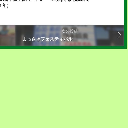
４年）
次の投稿
まっさきフェスティバル