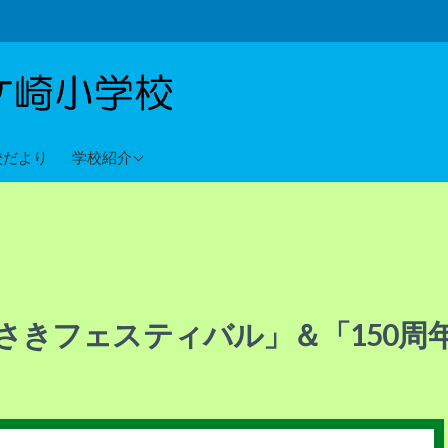
教育目標
校だより
学校紹介
沿革
校歌
さきフェスティバル」＆「150周