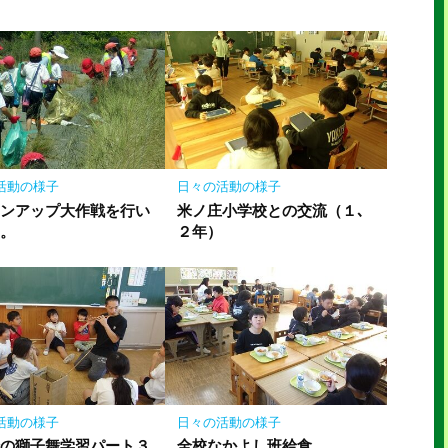
活動の様子
日々の活動の様子
ーンアップ大作戦を行い
米ノ庄小学校との交流（１､
た。
２年）
活動の様子
日々の活動の様子
崎の獅子舞学習パート３
全校なかよし班給食