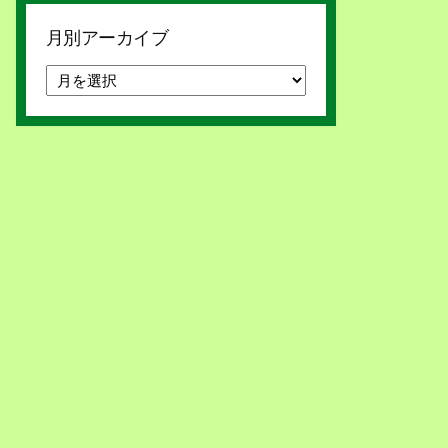
月別アーカイブ
月
別
ア
ー
カ
イ
ブ