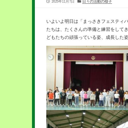
公
カ
2025年11月7日
日々の活動の様子
開
テ
日
ゴ
リ
いよいよ明日は「まっさきフェスティバ
ー
たちは、たくさんの準備と練習をして
どもたちの頑張っている姿、成長した