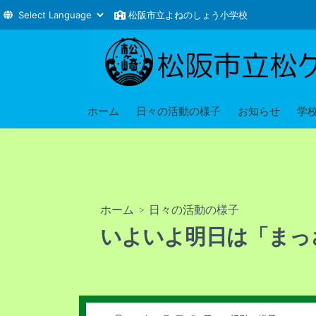
松阪市立よねのしょう小学校
コ
ン
テ
ン
ツ
ホーム
日々の活動の様子
お知らせ
学
へ
ス
キ
ッ
プ
ホーム
>
日々の活動の様子
いよいよ明日は「まっ