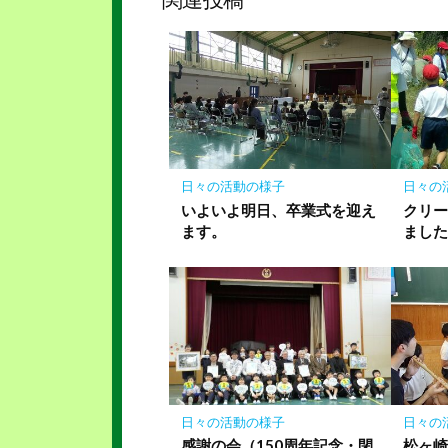
ク
マ
ー
ク
に
保
存
日々の活動の様子
日々の
いよいよ明日、卒業式を迎え
クリ
ます。
まし
日々の活動の様子
日々の
感謝の会（150周年記念・閉
松ヶ