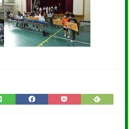
Feedly
LINE
Facebook
Pocket
で
で
で
に
購
シ
シ
保
読
ェ
ェ
存
ア
ア