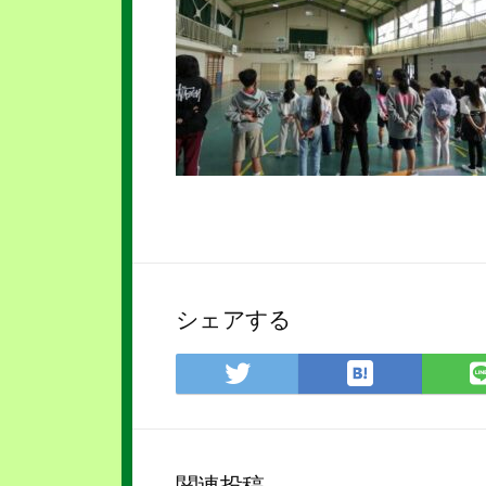
シェアする
は
Twitter
て
で
な
シ
ブ
ェ
ッ
ア
関連投稿