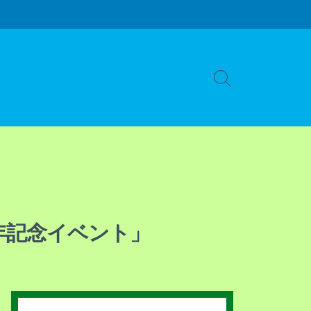
検
索
切
り
替
え
年記念イベント」