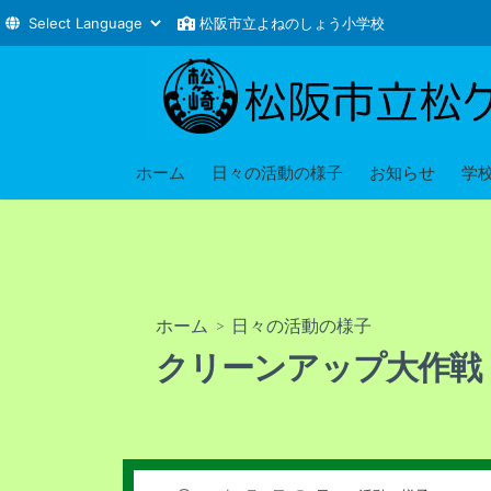
松阪市立よねのしょう小学校
コ
ン
テ
ン
ツ
ホーム
日々の活動の様子
お知らせ
学
へ
ス
キ
ッ
プ
ホーム
>
日々の活動の様子
クリーンアップ大作戦