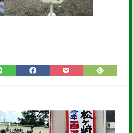
Feedly
LINE
Facebook
Pocket
で
で
で
に
購
シ
シ
保
読
ェ
ェ
存
ア
ア