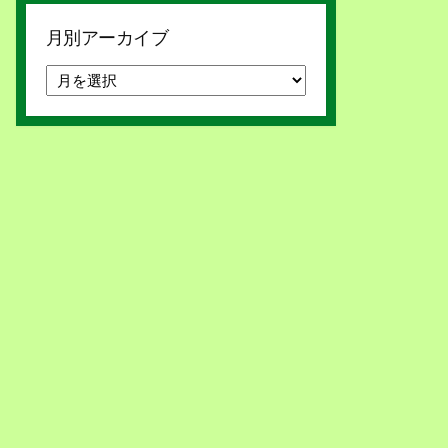
月別アーカイブ
月
別
ア
ー
カ
イ
ブ