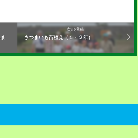
せ
次の投稿
つま
さつまいも苗植え（１・２年）