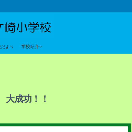
教育目標
校だより
学校紹介
沿革
校歌
 大成功！！