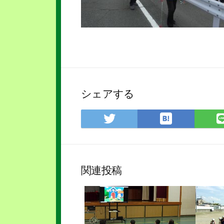
シェアする
は
Twitter
て
で
な
シ
ブ
ェ
ッ
ア
関連投稿
ク
マ
ー
ク