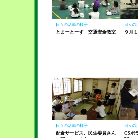
に
保
存
日々の活動の様子
日々の
とまーとーず 交通安全教室
９月
日々の活動の様子
日々の
配食サービス、民生委員さん
CSボ