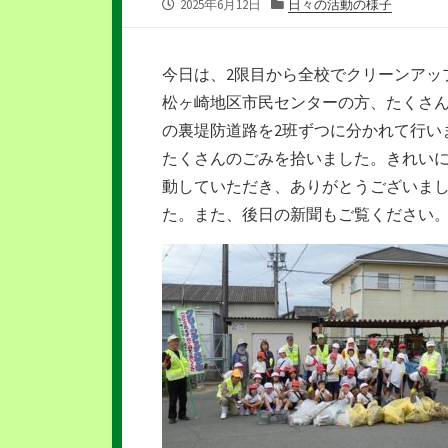
公
カ
2025年6月12日
日々の活動の様子
開
テ
日
ゴ
リ
今日は、2限目から全校でクリーンアッ
ー
松ヶ崎地区市民センターの方、たくさ
の裏堤防道路を2班ずつに分かれて行い
たくさんのごみを拾いました。きれい
動していただき、ありがとうございま
た。また、後日の新聞もご覧ください