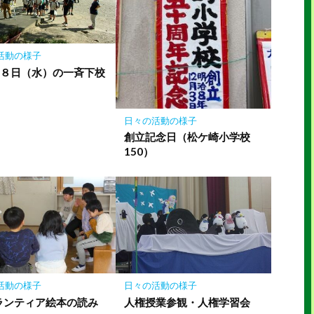
活動の様子
１８日（水）の一斉下校
日々の活動の様子
創立記念日（松ケ崎小学校
150）
活動の様子
日々の活動の様子
ランティア絵本の読み
人権授業参観・人権学習会