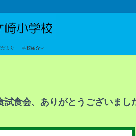
教育目標
校だより
学校紹介
沿革
校歌
食試食会、ありがとうございまし