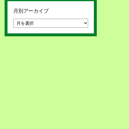
月別アーカイブ
月
別
ア
ー
カ
イ
ブ