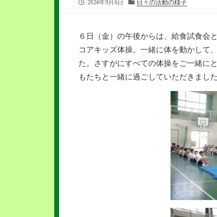
公
カ
2024年9月6日
日々の活動の様子
開
テ
日
ゴ
リ
６日（金）の午後からは、給食試食会と
ー
コアキッズ体操。一緒に体を動かして、
た。さすがにすべての体操をご一緒に
もたちと一緒に過ごしていただきまし