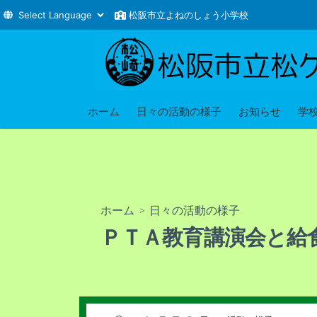
松阪市立よねのしょう小学校
コ
ン
テ
ン
ツ
ホーム
日々の活動の様子
お知らせ
学
へ
ス
キ
ッ
プ
ホーム
>
日々の活動の様子
ＰＴＡ教育講演会と給