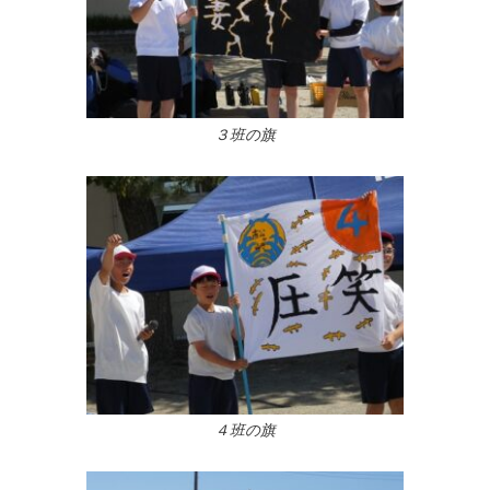
３班の旗
４班の旗