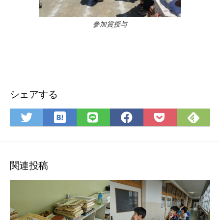
参加賞授与
シェアする
は
Fee
Twitter
LINE
Facebook
Pocket
て
で
で
で
で
に
な
購
シ
シ
シ
保
ブ
読
ェ
ェ
ェ
存
ッ
ア
ア
ア
関連投稿
ク
マ
ー
ク