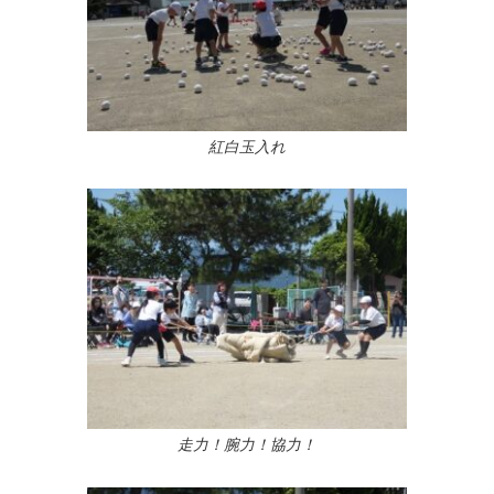
紅白玉入れ
走力！腕力！協力！