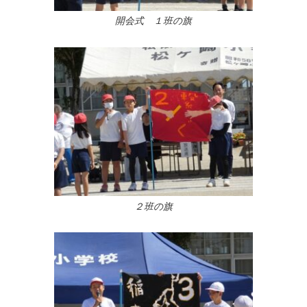
開会式 １班の旗
２班の旗