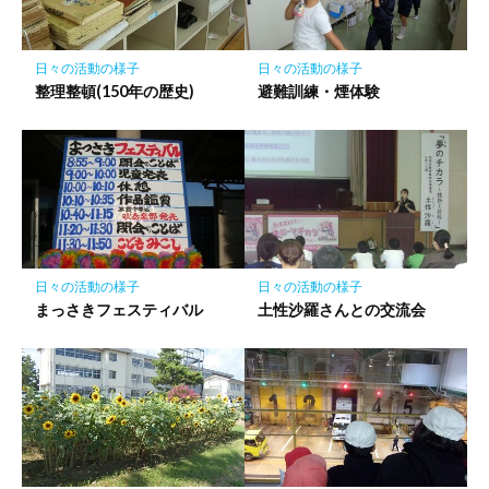
に
保
存
日々の活動の様子
日々の活動の様子
整理整頓(150年の歴史)
避難訓練・煙体験
日々の活動の様子
日々の活動の様子
まっさきフェスティバル
土性沙羅さんとの交流会