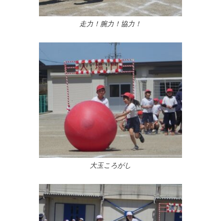
走力！腕力！協力！
大玉ころがし