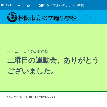
松阪市立よねのしょう小学校
コ
ン
検
メ
索
ニ
テ
切
ュ
ン
り
ー
ツ
替
え
へ
ス
ホーム
>
日々の活動の様子
キ
土曜日の運動会、ありがとう
ッ
プ
ございました。
公
カ
2024年5月25日
日々の活動の様子
開
テ
日
ゴ