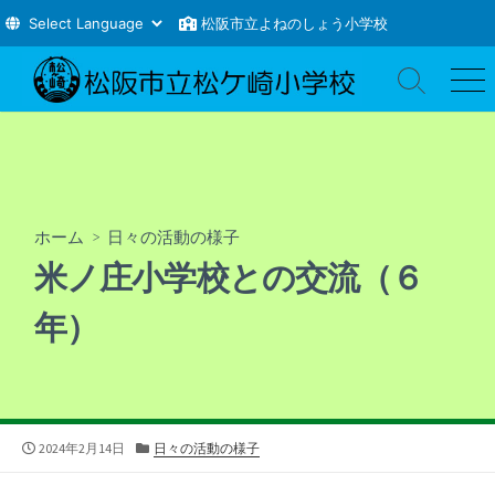
松阪市立よねのしょう小学校
コ
ン
検
メ
索
ニ
テ
切
ュ
ン
り
ー
ツ
替
え
へ
ス
ホーム
>
日々の活動の様子
キ
米ノ庄小学校との交流（６
ッ
プ
年）
公
カ
2024年2月14日
日々の活動の様子
開
テ
日
ゴ