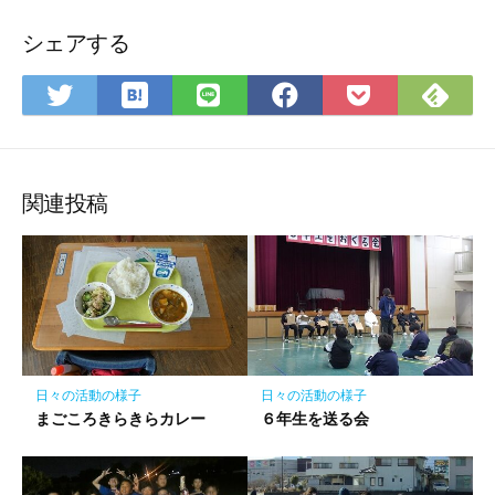
シェアする
は
Fee
Twitter
LINE
Facebook
Pocket
て
で
で
で
で
に
な
購
シ
シ
シ
保
ブ
読
ェ
ェ
ェ
存
ッ
ア
ア
ア
関連投稿
ク
マ
ー
ク
に
保
存
日々の活動の様子
日々の活動の様子
まごころきらきらカレー
６年生を送る会