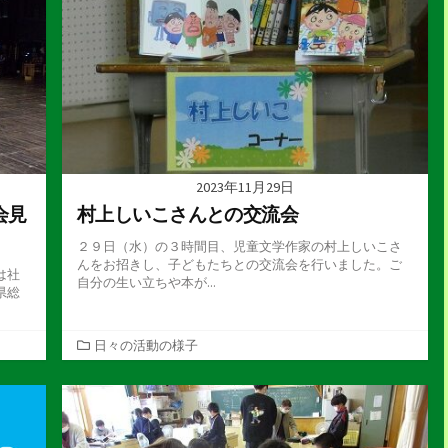
2023年11月29日
会見
村上しいこさんとの交流会
２９日（水）の３時間目、児童文学作家の村上しいこさ
んをお招きし、子どもたちとの交流会を行いました。ご
は社
自分の生い立ちや本が...
県総
カ
日々の活動の様子
テ
ゴ
リ
ー