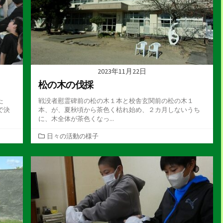
2023年11月22日
松の木の伐採
た
戦没者慰霊碑前の松の木１本と校舎玄関前の松の木１
で決
本、が、夏秋頃から茶色く枯れ始め、２カ月しないうち
に、木全体が茶色くなっ...
カ
日々の活動の様子
テ
ゴ
リ
ー