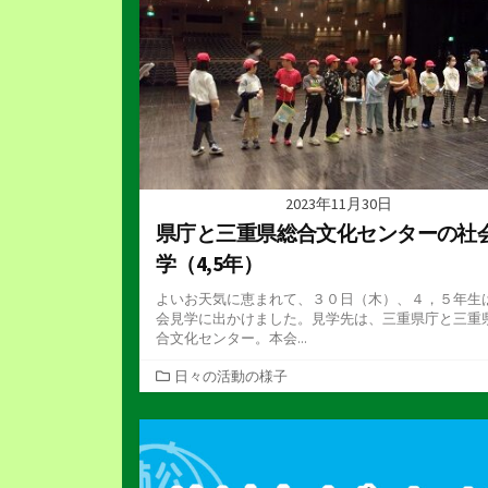
2023年11月30日
県庁と三重県総合文化センターの社
学（4,5年）
よいお天気に恵まれて、３０日（木）、４，５年生
会見学に出かけました。見学先は、三重県庁と三重
合文化センター。本会...
カ
日々の活動の様子
テ
ゴ
リ
ー