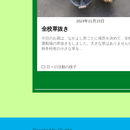
2023年11月15日
全校草抜き
今日のお昼は、なかよし班ごとに場所を決めて、全
運動場の草抜きをしました。大きな草はありません
秋冬特有の小さな草を...
カ
日々の活動の様子
テ
ゴ
投
リ
ー
稿
の
ペ
ー
Powered by
Quarro