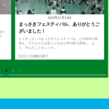
2023年11月14日
まっさきフェスティバル、ありがとうご
ざいました！
校で
が、
１１日（土）のまっさきフェスティバル。どの学年の発
表も、子どもたちは堂々と大きな声や歌で表現し、ま
た、学んだことをしっか...
カ
日々の活動の様子
テ
ゴ
1
2
»
リ
ー