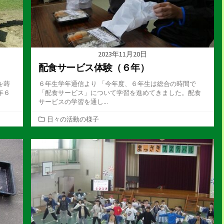
2023年11月20日
配食サービス体験（６年）
を蒔
６年生学年通信より 「今年度、６年生は総合の時間で
年６
「配食サービス」について学習を進めてきました。配食
サービスの学習を通し...
カ
日々の活動の様子
テ
ゴ
リ
ー