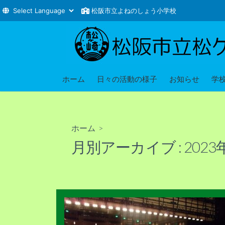
松阪市立よねのしょう小学校
コ
ン
テ
ン
ツ
ホーム
日々の活動の様子
お知らせ
学
へ
ス
キ
ホーム
>
ッ
月別アーカイブ :
2023
プ