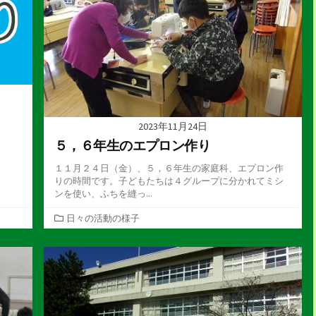
2023年11月24日
５，６年生のエプロン作り
１１月２４日（金）、５，６年生の家庭科、エプロン作
りの時間です。子どもたちは４グループに分かれてミシ
ンを使い、ふちを縫っ...
カ
日々の活動の様子
テ
ゴ
リ
ー