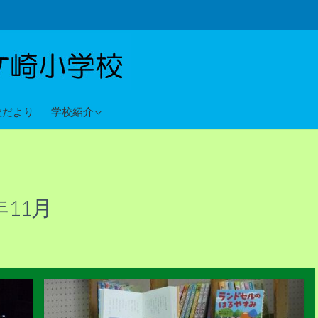
教育目標
校だより
学校紹介
沿革
校歌
年11月