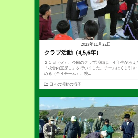
2023年11月22日
クラブ活動（4,5,6年）
２１日（火）、今回のクラブ活動は、４年生が考え
「校舎内宝探し」を行いました。チームはくじ引き
める（全４チーム）。校...
カ
日々の活動の様子
テ
ゴ
リ
ー