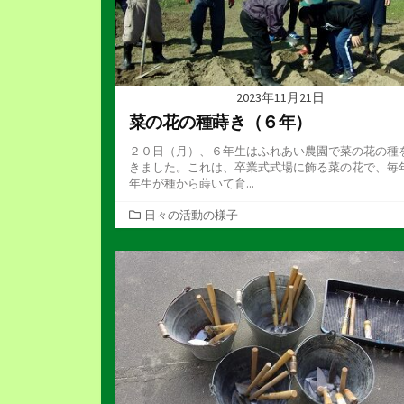
2023年11月21日
菜の花の種蒔き（６年）
２０日（月）、６年生はふれあい農園で菜の花の種
きました。これは、卒業式式場に飾る菜の花で、毎
年生が種から蒔いて育...
カ
日々の活動の様子
テ
ゴ
リ
ー