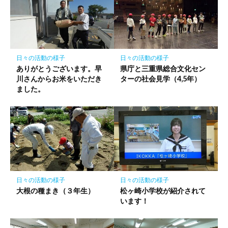
ー
ク
に
保
存
日々の活動の様子
日々の活動の様子
ありがとうございます。早
県庁と三重県総合文化セン
川さんからお米をいただき
ターの社会見学（4,5年）
ました。
日々の活動の様子
日々の活動の様子
大根の種まき（３年生）
松ヶ崎小学校が紹介されて
います！