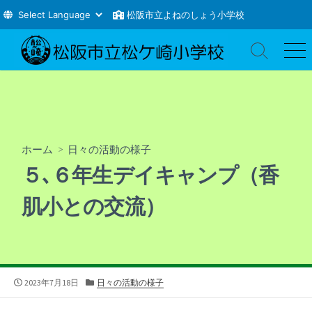
松阪市立よねのしょう小学校
コ
ン
検
メ
索
ニ
テ
切
ュ
ン
り
ー
ツ
替
え
へ
ス
ホーム
>
日々の活動の様子
キ
５､６年生デイキャンプ（香
ッ
プ
肌小との交流）
公
カ
2023年7月18日
日々の活動の様子
開
テ
日
ゴ