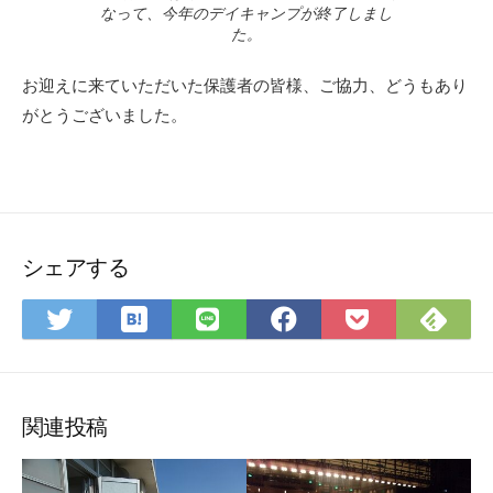
なって、今年のデイキャンプが終了しまし
た。
お迎えに来ていただいた保護者の皆様、ご協力、どうもあり
がとうございました。
シェアする
は
Fee
Twitter
LINE
Facebook
Pocket
て
で
で
で
で
に
な
購
シ
シ
シ
保
ブ
読
ェ
ェ
ェ
存
ッ
ア
ア
ア
関連投稿
ク
マ