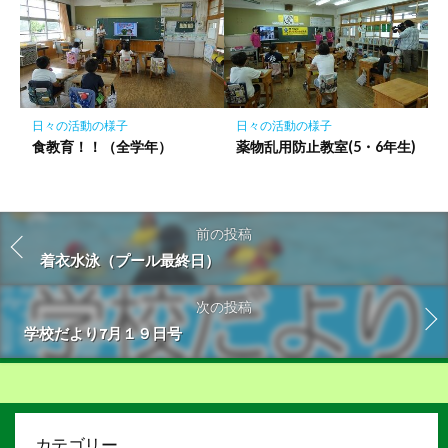
日々の活動の様子
日々の活動の様子
食教育！！（全学年）
薬物乱用防止教室(5・6年生)
前の投稿
着衣水泳（プール最終日）
次の投稿
学校だより7月１９日号
カテゴリー